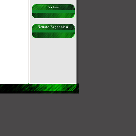
Partner
Neuste Ergebnisse