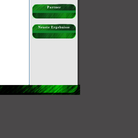
Partner
Neuste Ergebnisse