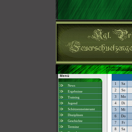
»
Kalender
Menü
1
Sa
News
2
So
Ergebnisse
3
Mo
Training
4
Di
Jugend
Schützenmeisteramt
5
Mi
Disziplinen
6
Do
Geschichte
7
Fr
Termine
8
Sa