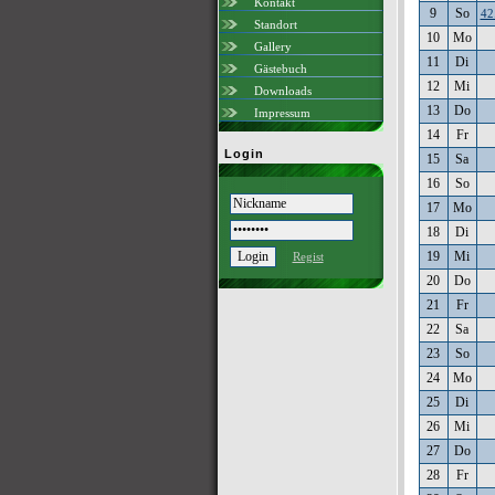
Kontakt
9
So
42
Standort
10
Mo
Gallery
11
Di
Gästebuch
12
Mi
Downloads
13
Do
Impressum
14
Fr
Login
15
Sa
16
So
17
Mo
18
Di
19
Mi
Regist
20
Do
21
Fr
22
Sa
23
So
24
Mo
25
Di
26
Mi
27
Do
28
Fr