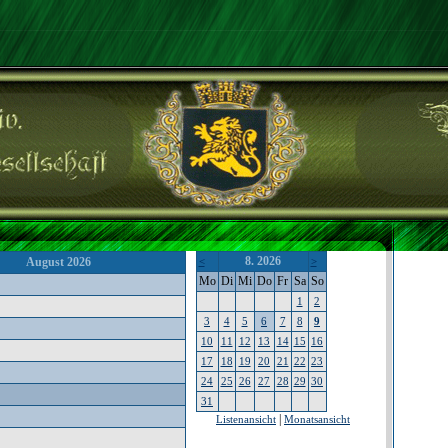
8. 2026
August 2026
<
>
Mo
Di
Mi
Do
Fr
Sa
So
1
2
3
4
5
6
7
8
9
10
11
12
13
14
15
16
17
18
19
20
21
22
23
24
25
26
27
28
29
30
31
|
Listenansicht
Monatsansicht