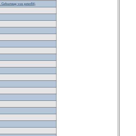
;
. Geburtstag von peter84