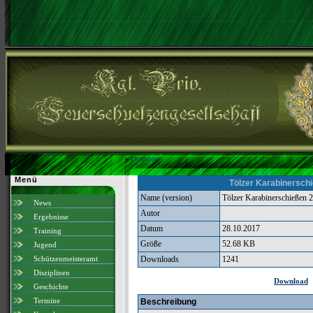
»
Downloads
Menü
Tölzer Karabinersch
Name (version)
Tölzer Karabinerschießen 2
News
Autor
Ergebnisse
Datum
28.10.2017
Training
Größe
52.68 KB
Jugend
Schützenmeisteramt
Downloads
1241
Disziplinen
Download
Geschichte
Termine
Beschreibung