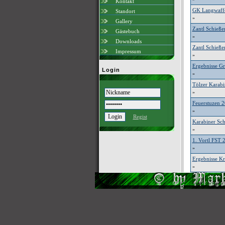
Kontakt
GK Langwaffe
Standort
»
Gallery
Zantl Schieß
Gästebuch
»
Downloads
Zantl Schieß
Impressum
»
Ergebnisse G
Login
»
Tölzer Karabi
»
Feuerstuzen 
»
Regist
Karabiner Sc
»
1. Vortl FST
»
Ergebnisse Kr
»