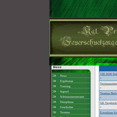
»
Downloads
Menü
VM 2018 Teil
News
»
Ergebnisse
Vereinsmeister
Training
»
Jugend
Termine Herb
Schützenmeisteramt
»
Disziplinen
GK Vergleich
Geschichte
»
Termine
Ergenbisse Fe
»