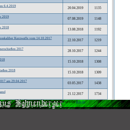
n 6.4.2019
20.04.2019
1135
en 2019
07.08.2019
1148
en 2018
13.08.2018
1192
rosskaliber Kurzwaffe vom 14.10.2017
22.10.2017
1219
nerschießen 2017
28.10.2017
1244
2018
15.10.2018
1308
hießen 2018
15.10.2018
1309
 2017 am 29.04.2017
03.05.2017
1438
anzl
21.12.2017
1734
Script Copyright by
ilch.de