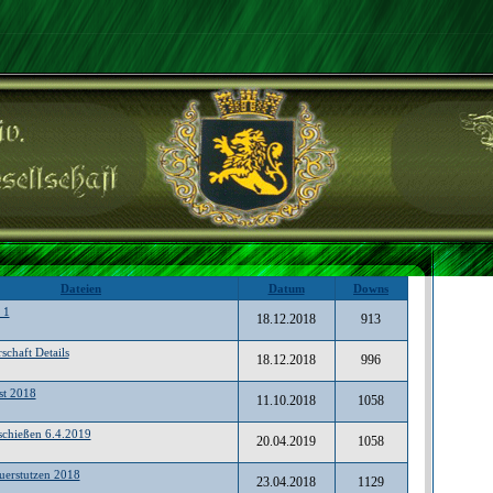
Dateien
Datum
Downs
 1
18.12.2018
913
schaft Details
18.12.2018
996
st 2018
11.10.2018
1058
schießen 6.4.2019
20.04.2019
1058
uerstutzen 2018
23.04.2018
1129