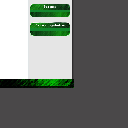
Partner
Neuste Ergebnisse