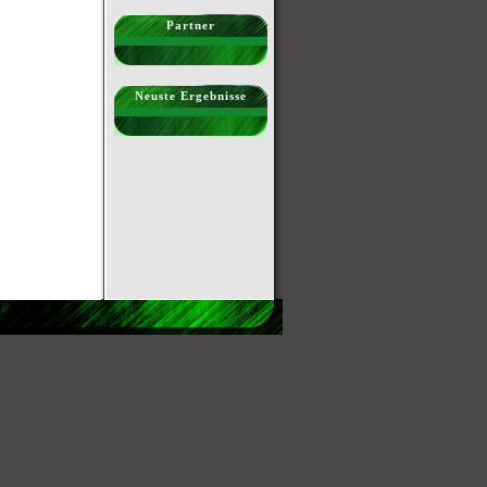
Partner
Neuste Ergebnisse